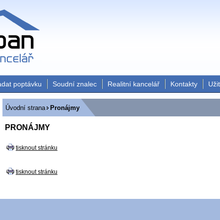
adat poptávku
Soudní znalec
Realitní kancelář
Kontakty
Uži
Úvodní strana
Pronájmy
PRONÁJMY
tisknout stránku
tisknout stránku