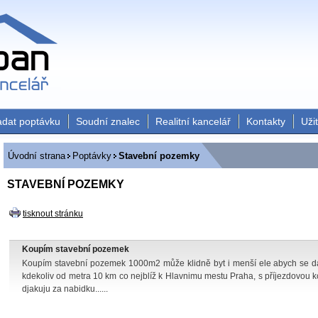
adat poptávku
Soudní znalec
Realitní kancelář
Kontakty
Uži
Úvodní strana
Poptávky
Stavební pozemky
STAVEBNÍ POZEMKY
tisknout stránku
Koupím stavební pozemek
Koupím stavební pozemek 1000m2 může klidně byt i menší ele abych se da
kdekoliv od metra 10 km co nejblíž k Hlavnimu mestu Praha, s příjezdovou 
djakuju za nabidku......